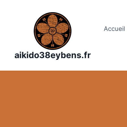
Aller
au
contenu
Accueil
aikido38eybens.fr