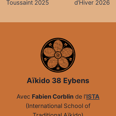
l’article
Toussaint 2025
d’Hiver 2026
Aïkido 38 Eybens
Avec
Fabien Corblin
de l'
ISTA
(International School of
Traditional Aïkido)