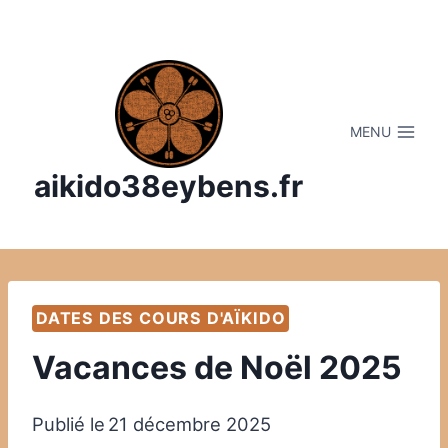
Aller
au
contenu
MENU
aikido38eybens.fr
DATES DES COURS D'AÏKIDO
Vacances de Noël 2025
Publié le
21 décembre 2025